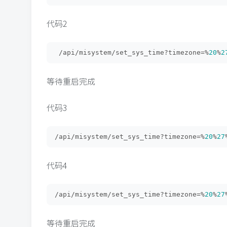
代码2
 /api/misystem/set_sys_time?timezone=%
20
%
2
等待重启完成
代码3
/api/misystem/set_sys_time?timezone=%
20
%
27
代码4
/api/misystem/set_sys_time?timezone=%
20
%
27
等待重启完成