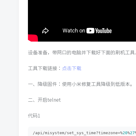
设备准备，带网口的电脑并下载好下面的刷机工具
工具下载链接：
点击下载
一、降级固件：使用小米修复工具降级到低版本。
二、开启telnet
代码1
/api/misystem/set_sys_time?timezone=%
20
%
27