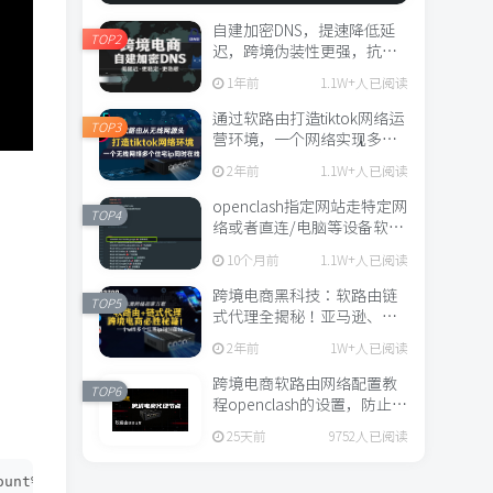
自建加密DNS，提速降低延
TOP2
迟，跨境伪装性更强，抗污
染
1年前
1.1W+人已阅读
通过软路由打造tiktok网络运
TOP3
营环境，一个网络实现多手
机多ip，软路由使用链式代
2年前
1.1W+人已阅读
理，clash链式代理，
passwall链式代理
openclash指定网站走特定网
TOP4
络或者直连/电脑等设备软路
由走本地网络直连
10个月前
1.1W+人已阅读
跨境电商黑科技：软路由链
TOP5
式代理全揭秘！亚马逊、
tiktok网络搭建方案，保证你
2年前
1W+人已阅读
的流量。
跨境电商软路由网络配置教
TOP6
程openclash的设置，防止
DNS和webrtc泄露，有脚本
25天前
9752人已阅读
简单易操作
ount%3D2%
202
%3E%2Fdev%2Fnull%
29
%
20
%3B%20printf%
20
%
27
%A5%