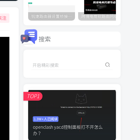
锐捷路由器设置桥接/AP/有线中继教程
跨境电商软路由网络配置教程openclash的设置，防止DNS和webrtc泄露，有脚本简单易操作
关注
搜索
开启精彩搜索
TOP1
1.3W+人已阅读
openclash yacd控制面板打不开怎么
办？