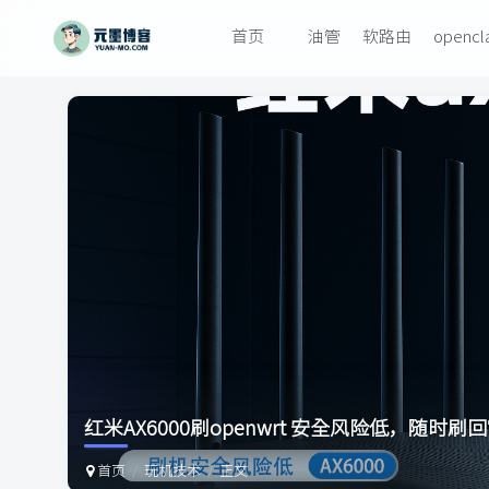
首页
油管
软路由
openc
红米AX6000刷openwrt 安全风险低，随时刷
首页
玩机技术
正文