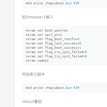
mtd write /tmp/uboot.
bin
 FIP
如firmware=1输入
nvram set boot_wait=on
nvram set uart_en=
1
nvram set flag_boot_rootfs=
0
nvram set flag_last_success=
0
nvram set flag_boot_success=
1
nvram set flag_try_sys1_failed=
0
nvram set flag_try_sys2_failed=
0
nvram commit
然后刷入固件
mtd write /tmp/uboot.
bin
 FIP
reboot重启