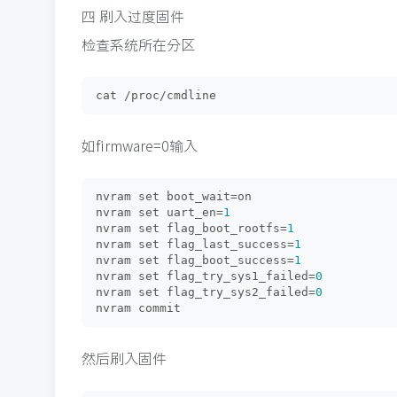
四 刷入过度固件
检查系统所在分区
cat /proc/cmdline
如firmware=0输入
nvram set boot_wait=on
nvram set uart_en=
1
nvram set flag_boot_rootfs=
1
nvram set flag_last_success=
1
nvram set flag_boot_success=
1
nvram set flag_try_sys1_failed=
0
nvram set flag_try_sys2_failed=
0
nvram commit
然后刷入固件