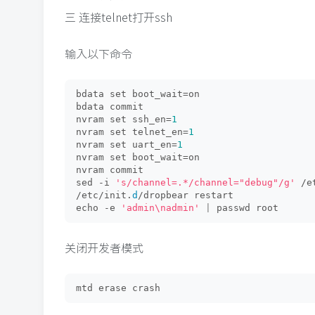
三 连接telnet打开ssh
输入以下命令
bdata set boot_wait=on
bdata commit
nvram set ssh_en=
1
nvram set telnet_en=
1
nvram set uart_en=
1
nvram set boot_wait=on
nvram commit
sed -i 
's/channel=.*/channel="debug"/g'
 /e
/etc/init.
d
/dropbear restart
echo -e 
'admin\nadmin'
|
 passwd root
关闭开发者模式
mtd erase crash