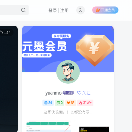
开通会员
登录
注册
137
yuanmo
关注
54
0
68
31W+
这家伙很懒，什么都没有写...