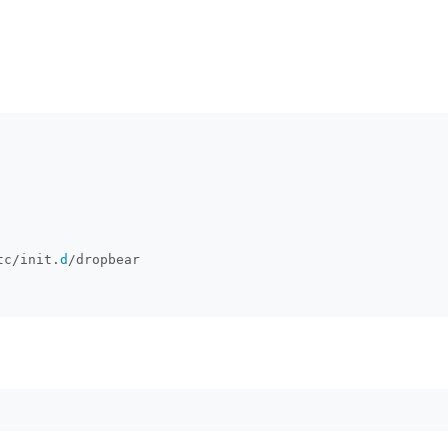
tc/init.
d
/dropbear