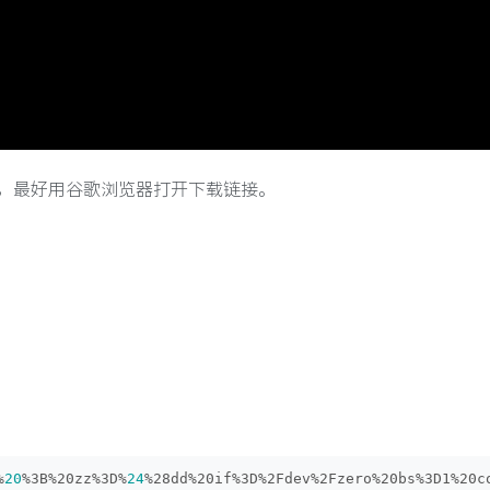
，最好用谷歌浏览器打开下载链接。
%
20
%3B%20zz%3D%
24
%28dd%20if%3D%2Fdev%2Fzero%20bs%3D1%20c