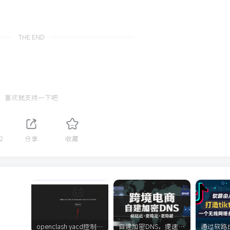
THE END
喜欢就支持一下吧
2
分享
收藏
openclash yacd控制面板打不开怎么办？
自建加密DNS，提速降低延迟，跨境伪装性更强，抗污染