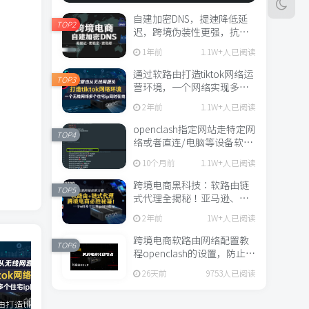
自建加密DNS，提速降低延
TOP2
迟，跨境伪装性更强，抗污
染
1年前
1.1W+人已阅读
通过软路由打造tiktok网络运
TOP3
营环境，一个网络实现多手
机多ip，软路由使用链式代
2年前
1.1W+人已阅读
理，clash链式代理，
passwall链式代理
openclash指定网站走特定网
TOP4
络或者直连/电脑等设备软路
由走本地网络直连
10个月前
1.1W+人已阅读
跨境电商黑科技：软路由链
TOP5
式代理全揭秘！亚马逊、
tiktok网络搭建方案，保证你
2年前
1W+人已阅读
的流量。
跨境电商软路由网络配置教
TOP6
程openclash的设置，防止
DNS和webrtc泄露，有脚本
26天前
9753人已阅读
简单易操作
通过软路由打造tiktok网络运营环境，一个网络实现多手机多ip，软路由使用链式代理，clash链式代理，passwall链式代理
openclash指定网站走特定网络或者直连/电脑等设备软路由走本地网络直连
跨境电商黑科技：软路由链式代理全揭秘！亚马逊、tiktok网络搭建方案，保证你的流量。