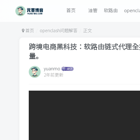
首页
油管
软路由
openc
首页
openclash问题解答
正文
跨境电商黑科技：软路由链式代理全揭
量。
yuanmo
2年前更新