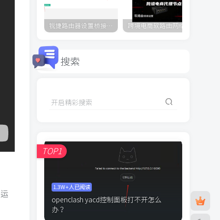
锐捷路由器设置桥接/AP/有线中继教程
跨境电商软路由网络配置教程openclash的设置，防止DNS和webrtc泄露，有脚本简单易操作
搜索
开启精彩搜索
TOP1
1.3W+人已阅读
，运
openclash yacd控制面板打不开怎么
办？