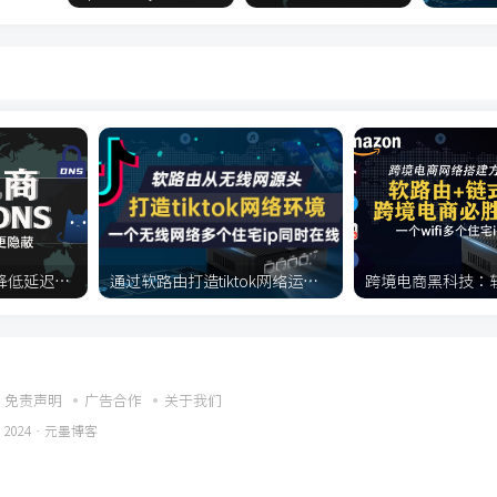
自建加密DNS，提速降低延迟，跨境伪装性更强，抗污染
通过软路由打造tiktok网络运营环境，一个网络实现多手机多ip，软路由使用链式代理，clash链式代理，passwall链式代理
免责声明
广告合作
关于我们
 2024 ·
元墨博客