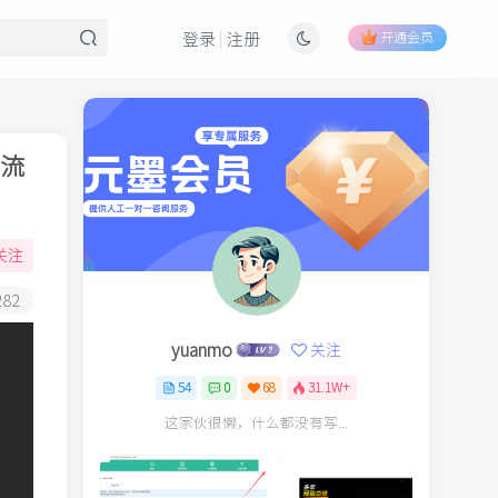
开通会员
登录
注册
的流
关注
282
yuanmo
关注
54
0
68
31.1W+
这家伙很懒，什么都没有写...