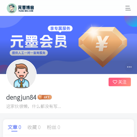
关注
dengjun84
这家伙很懒，什么都没有写...
文章
0
收藏
0
粉丝
0